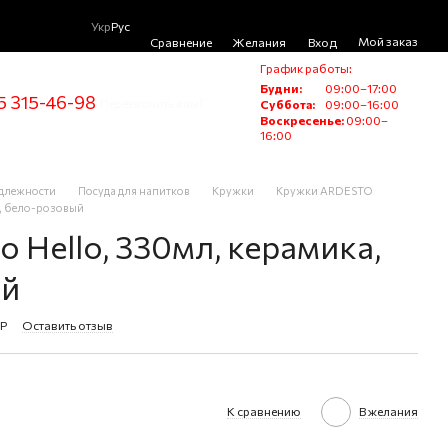
Укр
Рус
Мой заказ
Сравнение
Желания
Вход
График работы:
Будни:
09:00–17:00
5 315-46-98
Перезвонить вам?
Суббота:
09:00–16:00
Воскресенье:
09:00–
16:00
адлежности
Посуда для напитков
Кружки
Кружки ARDESTO
а, бело-розовый
o Hello, 330мл, керамика,
ый
WP
Оставить отзыв
К сравнению
В желания