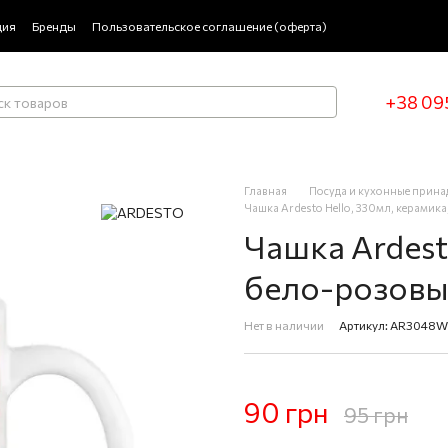
ция
Бренды
Пользовательское соглашение (оферта)
+38 09
Главная
Посуда и кухонные прин
Чашка Ardesto Hello, 330мл, керамик
Чашка Ardest
бело-розов
Нет в наличии
Артикул: AR3048
90 грн
95 грн