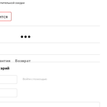
пительной скидки
ится
антия
Возврат
тарий
Войти с помощью