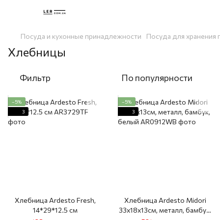
Посуда и кухонные принадлежности
Посуда для хранения 
Хлебницы
Фильтр
По популярности
−5%
−5%
3
3
Хлебница Ardesto Fresh,
Хлебница Ardesto Midori
14*29*12.5 см
33х18х13см, металл, бамбук,
белый