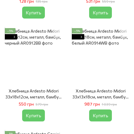
128 грн
531 грн
135 грн
559 грн
Купить
Купить
−5%
−5%
3
3
Хлебница Ardesto Midori
Хлебница Ardesto Midori
33х18х12см, металл, бамбук,
33х13х18см, металл, бамбук,
черный
белый
550 грн
987 грн
579 грн
1 039 грн
Купить
Купить
−5%