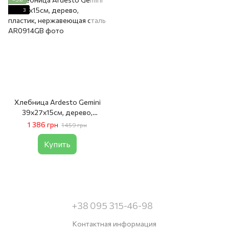
3
Хлебница Ardesto Gemini
39х27х15см, дерево,
пластик, нержавеющая сталь
1 386 грн
1 459 грн
Купить
+38 095 315-46-98
Контактная информация