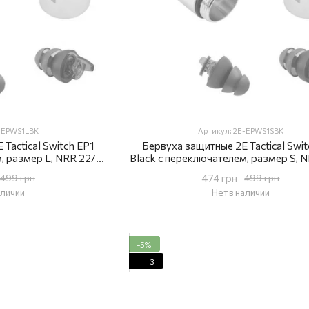
E-EPWS1LBK
Артикул: 2E-EPWS1SBK
Tactical Switch EP1
Бервуха защитные 2E Tactical Swit
, размер L, NRR 22/14
Black с переключателем, размер S, 
сивные
dB, пассивные
474 грн
499 грн
499 грн
аличии
Нет в наличии
−5%
3