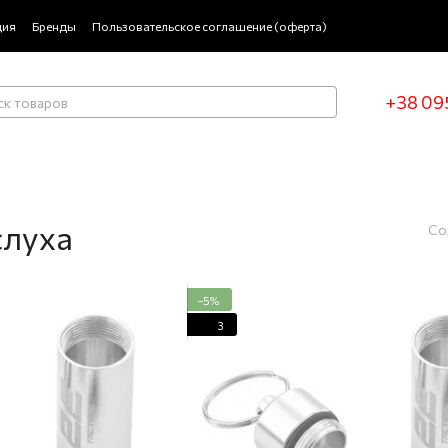
ция
Бренды
Пользовательское соглашение (оферта)
+38 09
слуха
Со
−5%
3