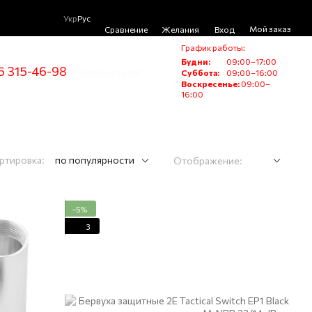
Укр
Рус
Мой заказ
Сравнение
Желания
Вход
График работы:
Будни:
09:00–17:00
5 315-46-98
Перезвонить вам?
Суббота:
09:00–16:00
Воскресенье:
09:00–
16:00
ртировка:
по популярности
Отображение:
−5%
3