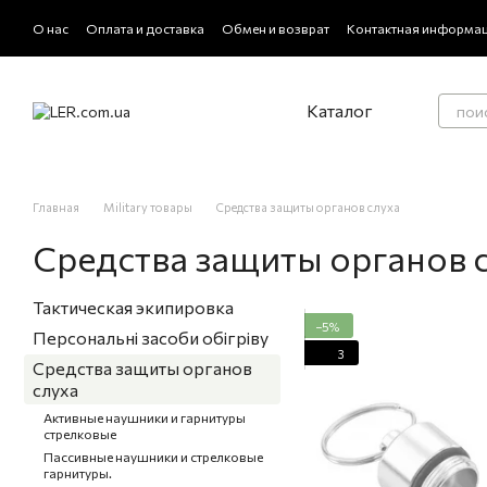
Перейти к основному контенту
О нас
Оплата и доставка
Обмен и возврат
Контактная информа
Политика конфиденциальности
Отзывы о магазине
Каталог
Главная
Military товары
Средства защиты органов слуха
Средства защиты органов 
Тактическая экипировка
−5%
Персональні засоби обігріву
3
Средства защиты органов
слуха
Активные наушники и гарнитуры
стрелковые
Пассивные наушники и стрелковые
гарнитуры.