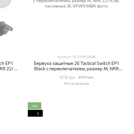
Артикул: 2E-EPWS1MBK
ch EP1
Бервуха защитные 2E Tactical Switch EP1
NRR 22/14
Black с переключателем, размер M, NRR
22/14 dB, пассивные
474 грн
499 грн
Нет в наличии
−5%
3