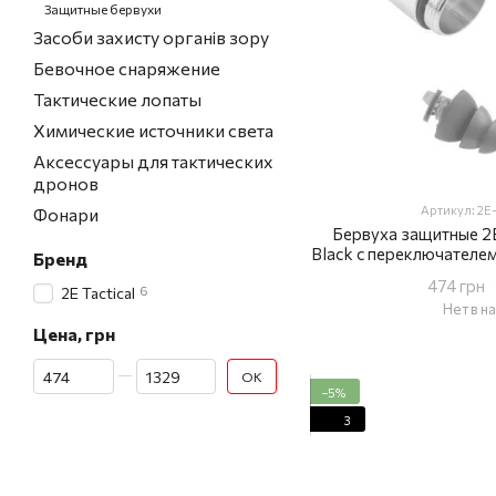
Защитные бервухи
Засоби захисту органів зору
Бевочное снаряжение
Тактические лопаты
Химические источники света
Аксессуары для тактических
дронов
Артикул: 2
Фонари
Бервуха защитные 2E 
Black с переключателем
Бренд
dB, пас
474 грн
6
2E Tactical
Нет в н
Цена, грн
От Цена, грн
До Цена, грн
OK
−5%
3