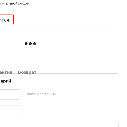
пительной скидки
ится
антия
Возврат
тарий
Войти с помощью