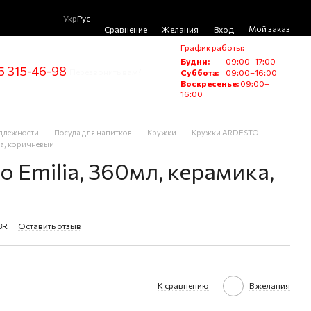
Укр
Рус
Мой заказ
Сравнение
Желания
Вход
График работы:
Будни:
09:00–17:00
5 315-46-98
Перезвонить вам?
Суббота:
09:00–16:00
Воскресенье:
09:00–
16:00
адлежности
Посуда для напитков
Кружки
Кружки ARDESTO
ка, коричневый
o Emilia, 360мл, керамика,
BR
Оставить отзыв
К сравнению
В желания