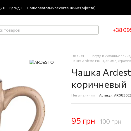
ция
Бренды
Пользовательское соглашение (оферта)
+38 09
Главная
Посуда и кухонные прин
Чашка Ardesto Emilia, 360мл, керами
Чашка Ardest
коричневый
Нет в наличии
Артикул: AR0836E
95 грн
100 грн