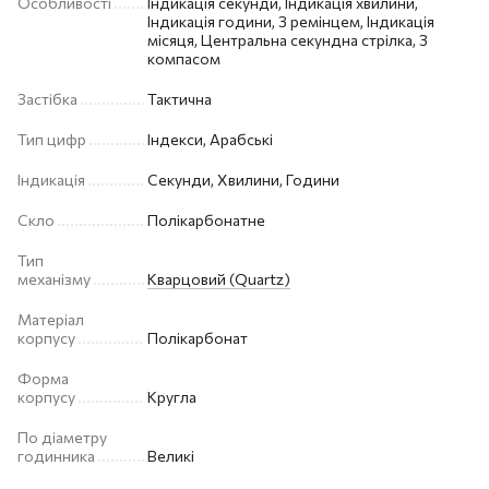
Особливості
Індикація секунди, Індикація хвилини,
Індикація години, З ремінцем, Індикація
місяця, Центральна секундна стрілка, З
компасом
Застібка
Тактична
Тип цифр
Індекси, Арабські
Індикація
Секунди, Хвилини, Години
Скло
Полікарбонатне
Тип
механізму
Кварцовий (Quartz)
Матеріал
корпусу
Полікарбонат
Форма
корпусу
Кругла
По діаметру
годинника
Великі