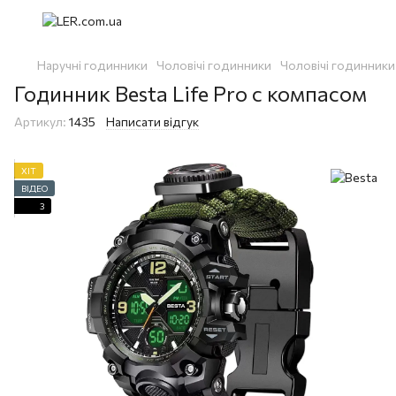
Наручні годинники
Чоловічі годинники
Чоловічі годинники
Годинник Besta Life Pro с компасом
Артикул:
1435
Написати відгук
ХІТ
ВІДЕО
3