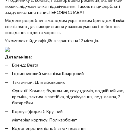
У годиннику є: компас, паракордовий ремінець, маленький
ножик, лід-лампочка, підсвічування. Також на циферблаті
ззаду виконано напис ГЕРОЯМ СЛАВА!
Модель розроблена молодим українським брендом
Besta
спеціально для використання у важких умовах і не боїться
попадання води та морозів.
У комплекті йде офіційна гарантія на 12 місяців.
Детальніше
:
Бренд: Besta
Годинниковий механізм: Кварцовий
Тактичний: Для військових
Функції: Компас, будильник, секундомір, подвійний час,
кремінь, тактична застібка, підсвічування, лед-лампа, 2
батарейки
Корпус (форма): Круглий
Матеріал корпусу: Полікарбонат
Водонепроникність: 5 атм - плавання