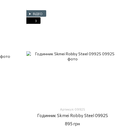
ВІДЕО
3
Артикул: 0992S
r
Годинник Skmei Robby Steel 0992S
895 грн