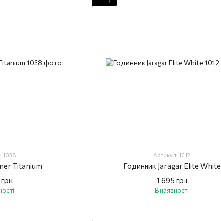
3
: 1038
Артикул: 1012
ner Titanium
Годинник Jaragar Elite White
 грн
1 695 грн
ності
В наявності