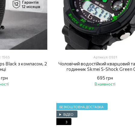
: 1565
Артикул: 0931
ps Black з компасом, 2
Чоловічий водостійкий кварцовий т
нці
годинник Skmei S-Shock Green 
 грн
695 грн
ності
В наявності
БЕЗКОШТОВНА ДОСТАВКА
ВІДЕО
3