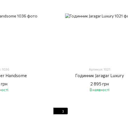
: 1036
Артикул: 1021
ner Handsome
Годинник Jaragar Luxury
 грн
2 895 грн
ності
В наявності
3