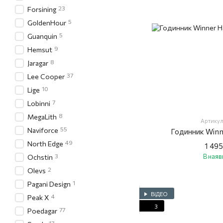
23
Forsining
5
GoldenHour
5
Guanquin
9
Hemsut
8
Jaragar
37
Lee Cooper
10
Lige
7
Lobinni
8
MegaLith
Артикул
55
Naviforce
Годинник Win
49
North Edge
1 495
3
В наяв
Ochstin
2
Olevs
1
Pagani Design
ВІДЕО
4
Peak X
3
77
Poedagar