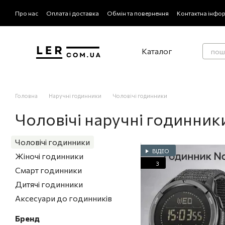
Перейти до основного контенту
Про нас
Оплата і доставка
Обмін та повернення
Контактна інфо
Відгуки про магазин
Каталог
Головна
Наручні годинники
Чоловічі годинники
Чоловічі наручні годинник
Чоловічі годинники
ВІДЕО
Жіночі годинники
3
Смарт годинники
Дитячі годинники
Аксесуари до годинників
Бренд