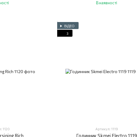
ності
В наявності
ВІДЕО
3
: 1120
Артикул: 1119
sining Rich
Годинник Skmei Electro 111