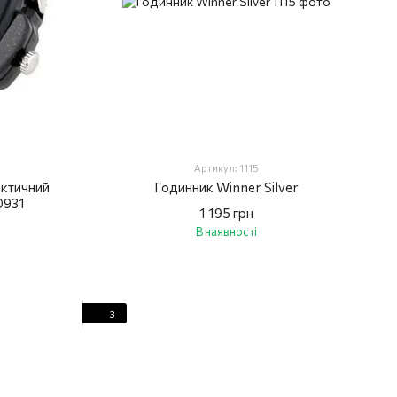
Артикул: 1115
актичний
Годинник Winner Silver
0931
1 195 грн
В наявності
3