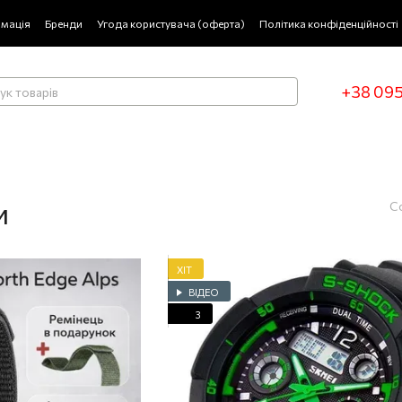
рмація
Бренди
Угода користувача (оферта)
Політика конфіденційності
+38 095
и
С
ХІТ
ВІДЕО
3