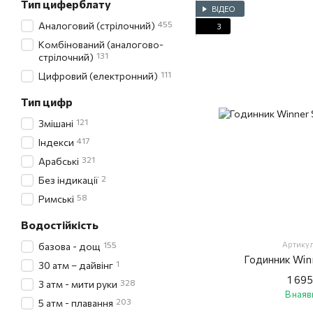
Тип циферблату
ВІДЕО
455
Аналоговий (стрілочний)
3
Комбінований (аналогово-
131
стрілочний)
111
Цифровий (електронний)
Тип цифр
121
Змішані
417
Індекси
321
Арабські
2
Без індикації
58
Римські
Водостійкість
155
Артикул
базова - дощ
Годинник Win
1
30 атм – дайвінг
1 695
328
3 атм - мити руки
В наяв
203
5 атм - плавання