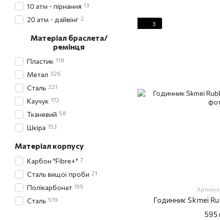
13
10 атм - пірнання
2
20 атм - дайвінг
3
Матеріал браслета/
ремінця
119
Пластик
326
Метал
321
Сталь
172
Каучук
58
Тканевий
153
Шкіра
Матеріал корпусу
7
Карбон "Fibre+"
21
Сталь вищої проби
155
Полікарбонат
Артикул
Годинник Skmei Rub
519
Сталь
595 