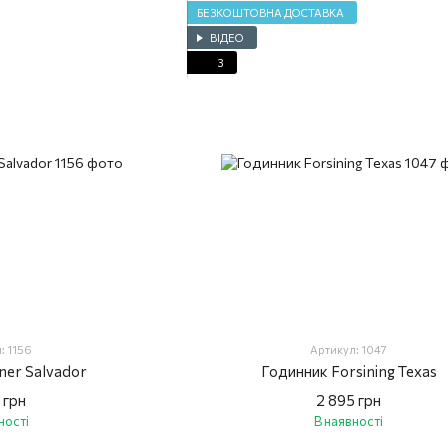
БЕЗКОШТОВНА ДОСТАВКА
ВІДЕО
3
: 1156
Артикул: 1047
ner Salvador
Годинник Forsining Texas
 грн
2 895 грн
ності
В наявності