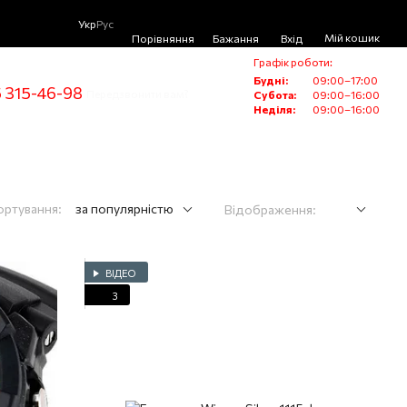
Укр
Рус
Мій кошик
Порівняння
Бажання
Вхід
Графік роботи:
Будні:
09:00–17:00
 315-46-98
Передзвонити вам?
Субота:
09:00–16:00
Неділя:
09:00–16:00
ортування:
за популярністю
Відображення:
ВІДЕО
3