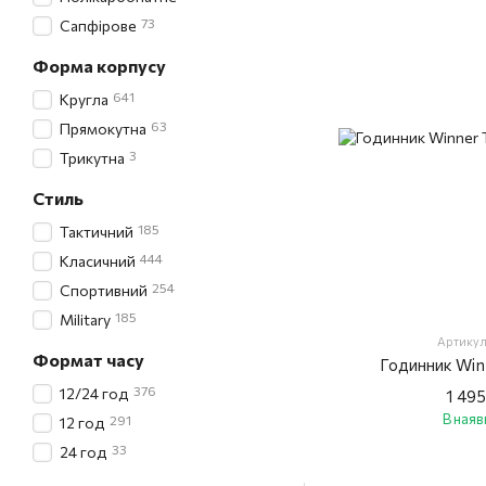
73
Сапфірове
Форма корпусу
641
Кругла
63
Прямокутна
3
Трикутна
Стиль
185
Тактичний
444
Класичний
254
Спортивний
185
Military
Артикул
Формат часу
Годинник Win
376
12/24 год
1 495
В наяв
291
12 год
33
24 год