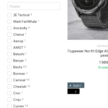
4
2E Tactical
1
Mark FairWhale
4
Aocasdiy
1
Chenxi
1
Aesop
Артикул
6
AMST
Годинник North Edge Al
1
Belushi
ремі
3
Benyar
1 989
65
Besta
В наяв
2
Borman
46
Carnival
ВІДЕО
15
Cheetah
3
1
Civo
6
Crrju
54
Curren