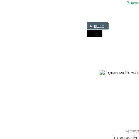
В наяв
ВІДЕО
3
Артикул
Годинник For