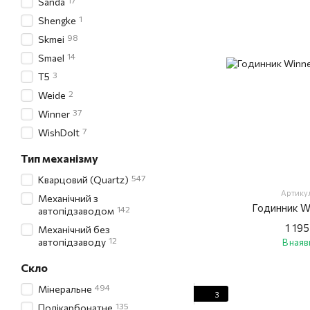
17
Sanda
1
Shengke
98
Skmei
14
Smael
3
T5
2
Weide
37
Winner
7
WishDoIt
Тип механізму
547
Кварцовий (Quartz)
Артикул
Механічний з
Годинник W
142
автопідзаводом
1 195
Механічний без
12
автопідзаводу
В наяв
Скло
494
Мінеральне
3
135
Полікарбонатне