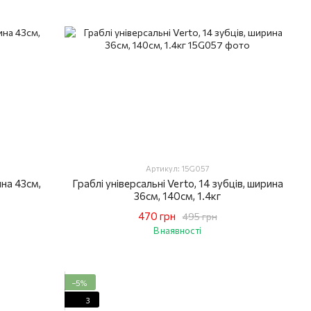
Артикул: 15G057
ина 43см,
Граблі універсальні Verto, 14 зубців, ширина
36см, 140см, 1.4кг
470 грн
495 грн
В наявності
−5%
3