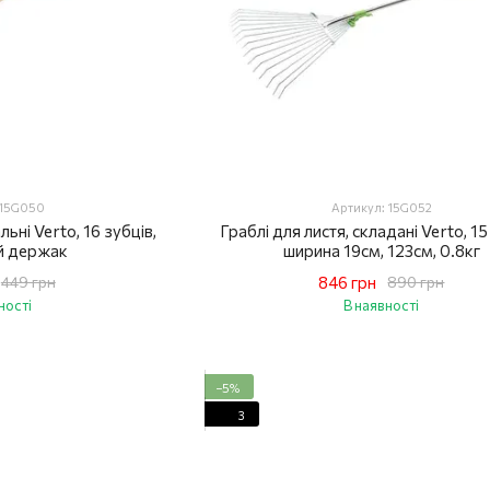
 15G050
Артикул: 15G052
льні Verto, 16 зубців,
Граблі для листя, складані Verto, 15
й держак
ширина 19см, 123см, 0.8кг
846 грн
449 грн
890 грн
ності
В наявності
−5%
3