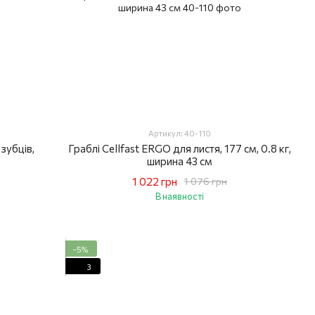
Артикул: 40-110
 зубців,
Граблі Cellfast ERGO для листя, 177 см, 0.8 кг,
ширина 43 см
1 022 грн
1 076 грн
В наявності
−5%
3