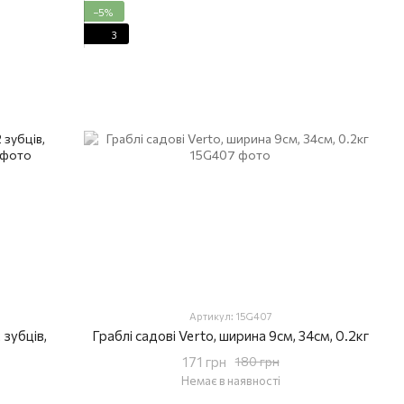
−5%
3
Артикул: 15G407
 зубців,
Граблі садові Verto, ширина 9см, 34см, 0.2кг
171 грн
180 грн
Немає в наявності