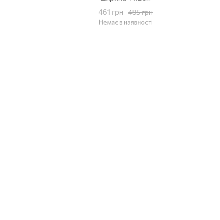
461 грн
485 грн
Немає в наявності