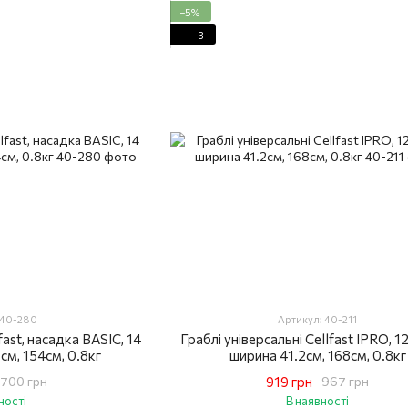
−5%
3
 40-280
Артикул: 40-211
fast, насадка BASIC, 14
Граблі універсальні Cellfast IPRO, 12
см, 154см, 0.8кг
ширина 41.2см, 168см, 0.8кг
919 грн
700 грн
967 грн
ності
В наявності