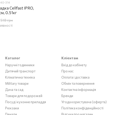
 40-314
садка Cellfast IPRO,
м, 0.51кг
518 грн
аявності
Каталог
Клієнтам
Наручні годинники
Вхід до кабінету
Дитячий транспорт
Про нас
Кліматична техніка
Оплата і доставка
Military товари
Обмін та повернення
Дача та сад
Контактна інформація
Товари для подорожей
Бренди
Посуд і кухонне приладдя
Угода користувача (оферта)
Рюкзаки
Політика конфіденційності
Пенали
Відгуки про магазин