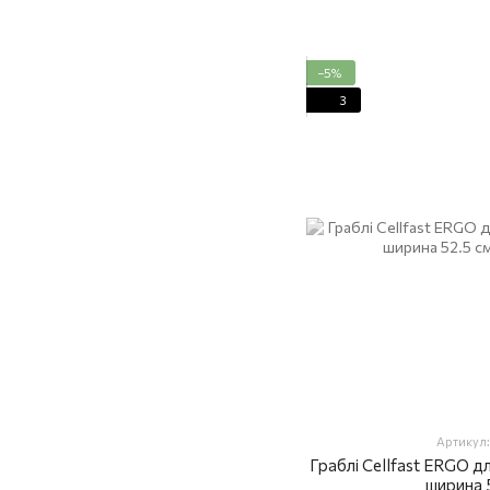
−5%
3
Артикул:
Граблі Cellfast ERGO для
ширина 