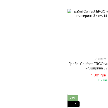
Артикул:
Граблі Cellfast ERGO ун
кг, ширина 37
1 081 грн
В наяв
−5%
3