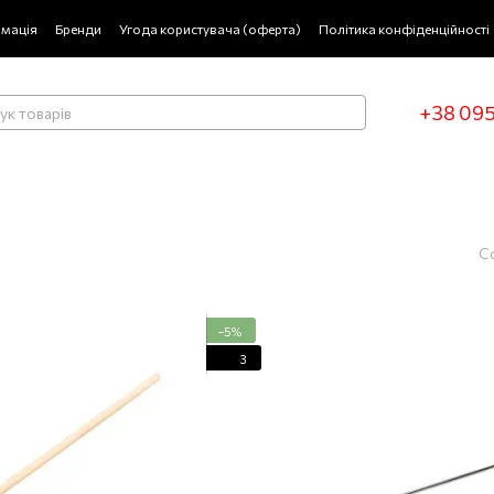
рмація
Бренди
Угода користувача (оферта)
Політика конфіденційності
+38 095
С
−5%
3