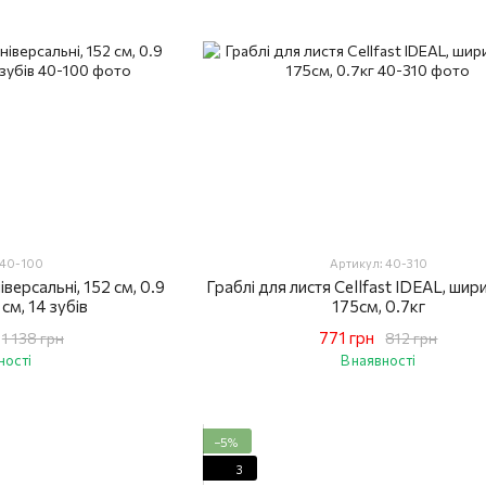
 40-100
Артикул: 40-310
іверсальні, 152 см, 0.9
Граблі для листя Cellfast IDEAL, шир
 см, 14 зубів
175см, 0.7кг
771 грн
1 138 грн
812 грн
ності
В наявності
−5%
3