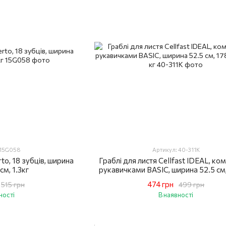
 15G058
Артикул: 40-311K
rto, 18 зубців, ширина
Граблі для листя Cellfast IDEAL, ком
см, 1.3кг
рукавичками BASIC, ширина 52.5 см,
0.74 кг
474 грн
515 грн
499 грн
ності
В наявності