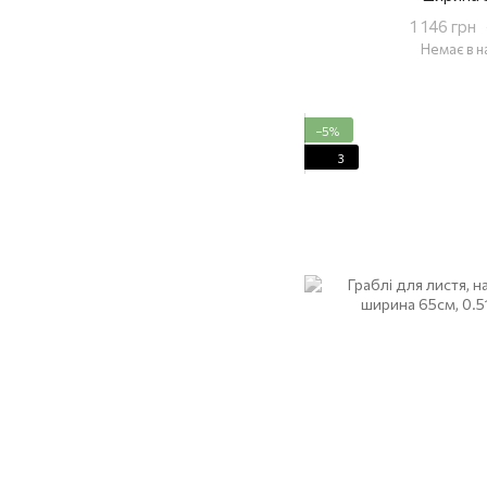
1 146 грн
Немає в н
−5%
3