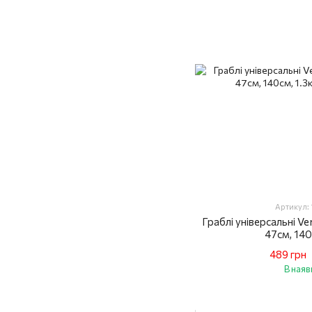
Артикул:
Граблі універсальні Ve
47см, 140
489 грн
В наяв