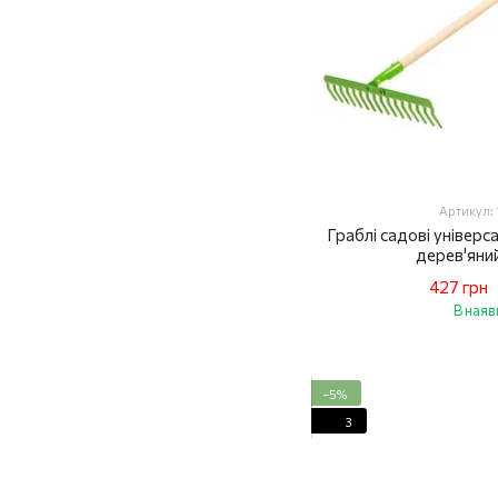
Артикул:
Граблі садові універса
дерев'яни
427 грн
В наяв
−5%
3