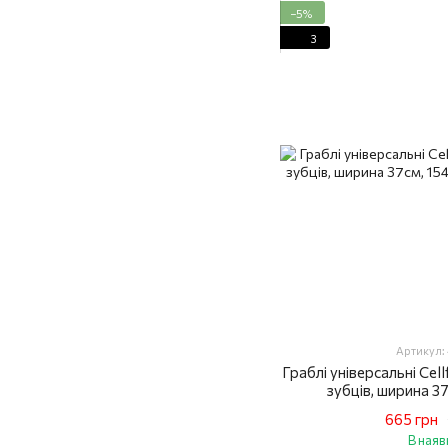
−5%
3
Артикул:
Граблі універсальні Cell
зубців, ширина 37
665 грн
В наяв