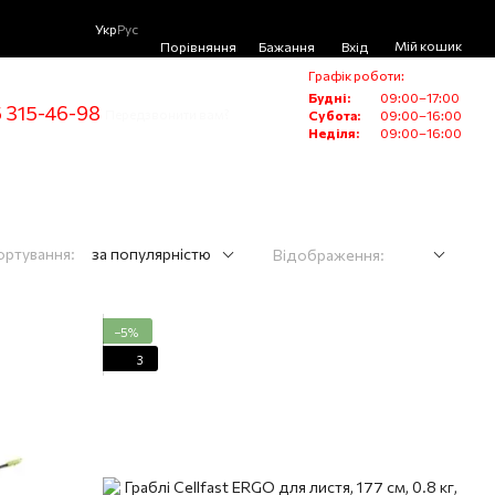
Укр
Рус
Мій кошик
Порівняння
Бажання
Вхід
Графік роботи:
Будні:
09:00–17:00
 315-46-98
Передзвонити вам?
Субота:
09:00–16:00
Неділя:
09:00–16:00
ортування:
за популярністю
Відображення:
−5%
3