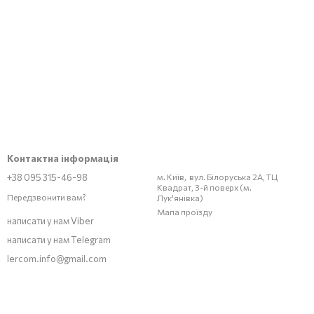
Контактна інформація
+38 095 315-46-98
м. Київ, вул. Білоруська 2А, ТЦ
Квадрат, 3-й поверх (м.
Передзвонити вам?
Лук'янівка)
Мапа проїзду
написати у нам Viber
написати у нам Telegram
lercom.info@gmail.com