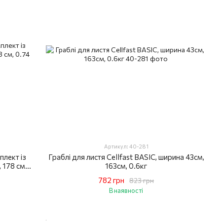
Артикул: 40-281
плект із
Граблі для листя Cellfast BASIC, ширина 43см,
 178 см,
163см, 0.6кг
782 грн
823 грн
В наявності