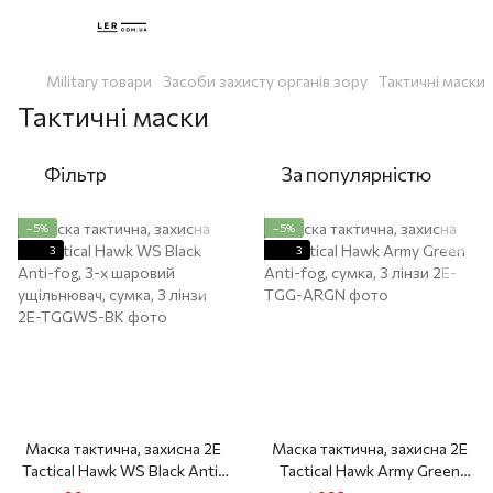
Military товари
Засоби захисту органів зору
Тактичні маски
Тактичні маски
Фільтр
За популярністю
−5%
−5%
3
3
Маска тактична, захисна 2E
Маска тактична, захисна 2E
Tactical Hawk WS Black Anti-
Tactical Hawk Army Green
fog, 3-х шаровий
Anti-fog, сумка, 3 лінзи