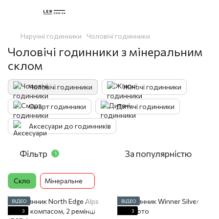
Наручні годинники
Чоловічі годинники
Чоловічі годинники з мінеральним
склом
Чоловічі годинники
Жіночі годинники
Смарт годинники
Дитячі годинники
Аксесуари до годинників
Фільтр
За популярністю
1
Скло
Мінеральне
ВІДЕО
ВІДЕО
3
3