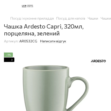
Посуд і кухонне приладдя
Посуд для напоїв
Чашки
Чашк
Чашка Ardesto Capri, 320мл,
порцеляна, зелений
Артикул:
AR0532CG
Написати відгук
−5%
3