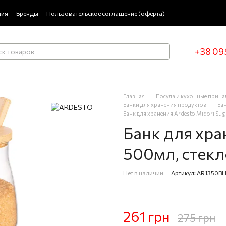
ция
Бренды
Пользовательское соглашение (оферта)
+38 09
Главная
Посуда и кухонные прин
Банки для хранения продуктов
Ба
Банк для хранения Ardesto Midori Su
Банк для хран
500мл, стекл
Нет в наличии
Артикул: AR1350B
261 грн
275 грн