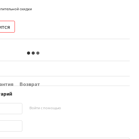
пительной скидки
ится
антия
Возврат
тарий
Войти с помощью