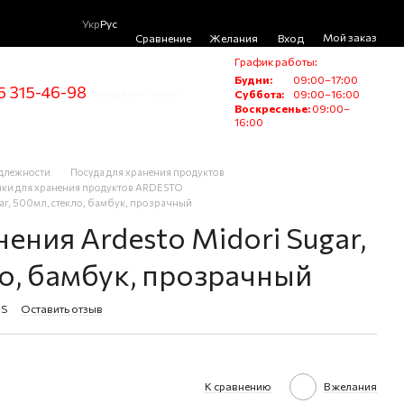
Укр
Рус
Мой заказ
Сравнение
Желания
Вход
График работы:
Будни:
09:00–17:00
5 315-46-98
Перезвонить вам?
Суббота:
09:00–16:00
Воскресенье:
09:00–
16:00
адлежности
Посуда для хранения продуктов
нки для хранения продуктов ARDESTO
gar, 500мл, стекло, бамбук, прозрачный
ения Ardesto Midori Sugar,
о, бамбук, прозрачный
HS
Оставить отзыв
К сравнению
В желания