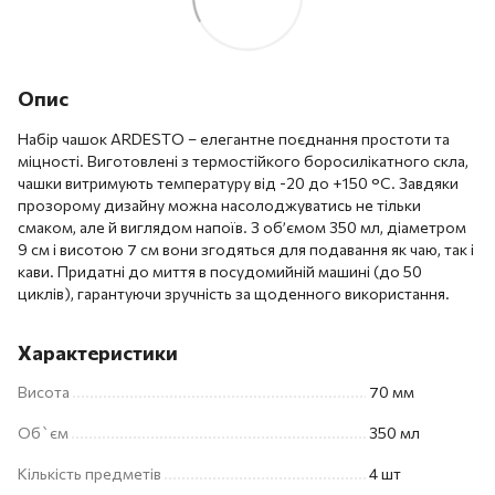
Опис
Набір чашок ARDESTO – елегантне поєднання простоти та
міцності. Виготовлені з термостійкого боросилікатного скла,
чашки витримують температуру від -20 до +150 °C. Завдяки
прозорому дизайну можна насолоджуватись не тільки
смаком, але й виглядом напоїв. З об’ємом 350 мл, діаметром
9 см і висотою 7 см вони згодяться для подавання як чаю, так і
кави. Придатні до миття в посудомийній машині (до 50
циклів), гарантуючи зручність за щоденного використання.
Характеристики
Висота
70 мм
Об`єм
350 мл
Кількість предметів
4 шт