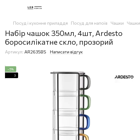
Посуд і кухонне приладдя
Посуд для напоїв
Чашки
Чашк
Набір чашок 350мл, 4шт, Ardesto
боросилікатне скло, прозорий
Артикул:
AR2635BS
Написати відгук
−5%
3