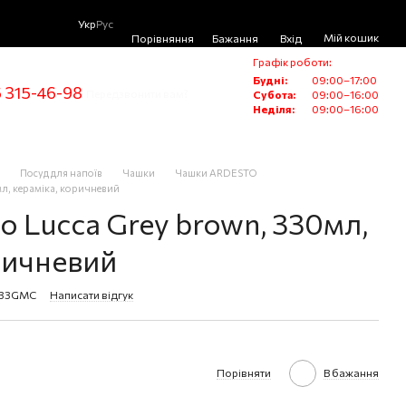
Укр
Рус
Мій кошик
Порівняння
Бажання
Вхід
Графік роботи:
Будні:
09:00–17:00
 315-46-98
Передзвонити вам?
Субота:
09:00–16:00
Неділя:
09:00–16:00
Посуд для напоїв
Чашки
Чашки ARDESTO
мл, кераміка, коричневий
o Lucca Grey brown, 330мл,
ричневий
933GMC
Написати відгук
Порівняти
В бажання