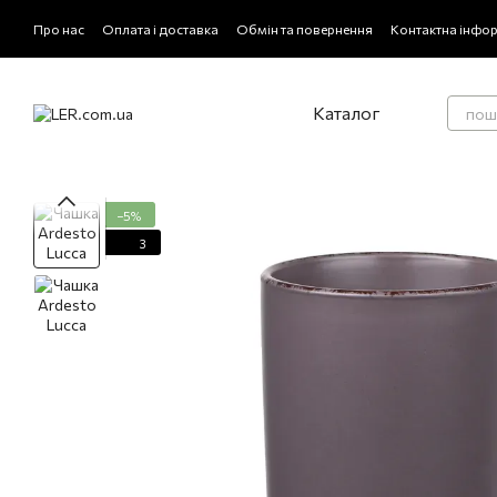
Перейти до основного контенту
Про нас
Оплата і доставка
Обмін та повернення
Контактна інфо
Відгуки про магазин
Каталог
−5%
3