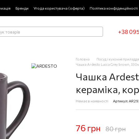
рмація
Бренди
Угода користувача (оферта)
Політика конфіденційності
+38 095
Головна
Посуд і кухонне приладдя
Чашка Ardesto Lucca Grey brown, 330
Чашка Ardest
кераміка, ко
Немає в наявності
Артикул: AR2
76 грн
80 грн