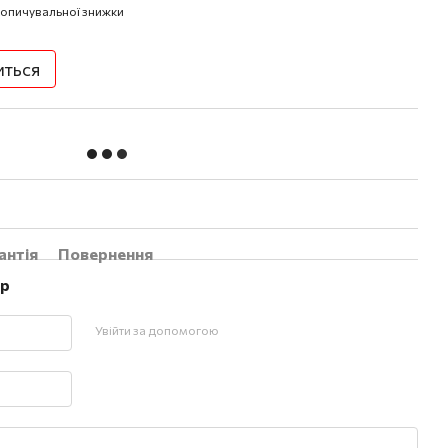
опичувальної знижки
иться
антія
Повернення
ар
Увійти за допомогою