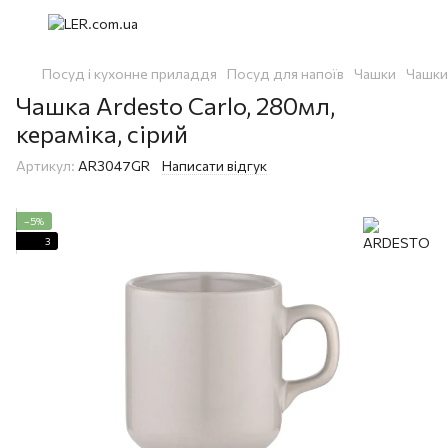
Посуд і кухонне приладдя
Посуд для напоїв
Чашки
Чашк
Чашка Ardesto Carlo, 280мл,
кераміка, сірий
Артикул:
AR3047GR
Написати відгук
−5%
3